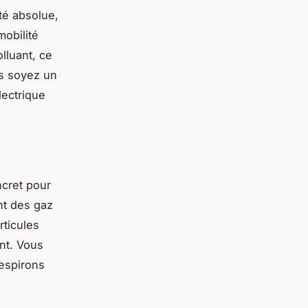
té absolue,
mobilité
lluant, ce
s soyez un
lectrique
ncret pour
nt des gaz
ticules
nt. Vous
respirons