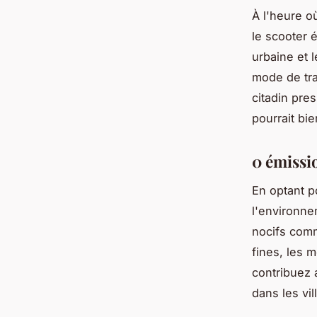
À l'heure o
le scooter é
urbaine et 
mode de tr
citadin pre
pourrait bie
0 émissi
En optant p
l'environne
nocifs comm
fines, les 
contribuez a
dans les vil