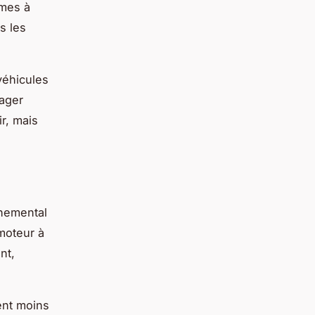
imes à
s les
véhicules
rager
ir, mais
nnemental
moteur à
nt,
ent moins