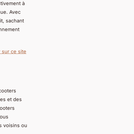
ctivement à
que. Avec
it, sachant
onnement
r sur ce site
cooters
les et des
ooters
Vous
s voisins ou