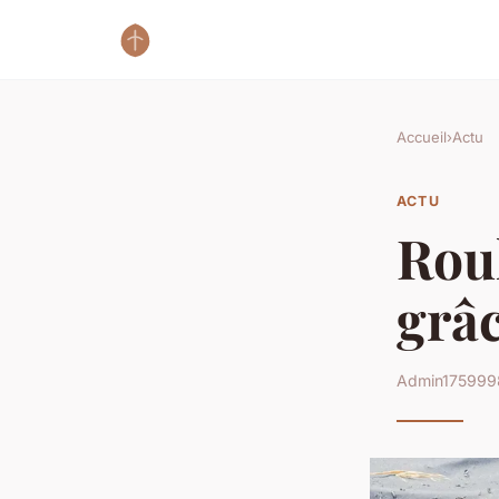
Accueil
›
Actu
ACTU
Roul
grâc
Admin1759998