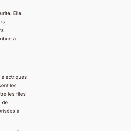
rité. Elle
ers
rs
tribue à
s électriques
sent les
re les files
s de
risées à