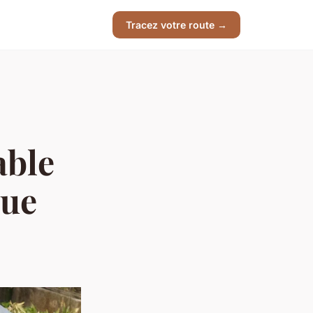
Tracez votre route →
able
que