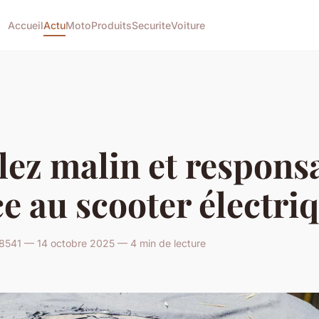
Accueil
Actu
Moto
Produits
Securite
Voiture
ez malin et respons
e au scooter électri
541 — 14 octobre 2025 — 4 min de lecture