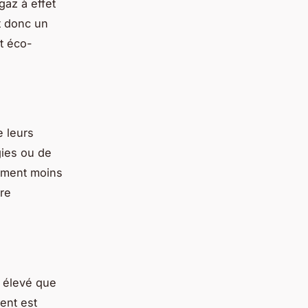
gaz à effet
st donc un
et éco-
 leurs
gies ou de
tement moins
tre
s élevé que
ent est