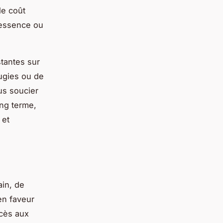
le coût
l'essence ou
.
stantes sur
ugies ou de
us soucier
ong terme,
 et
ain, de
en faveur
ccès aux