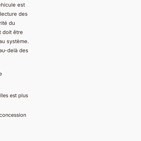
éhicule est
 lecture des
ité du
 doit être
 au système.
au-delà des
e
les est plus
 concession