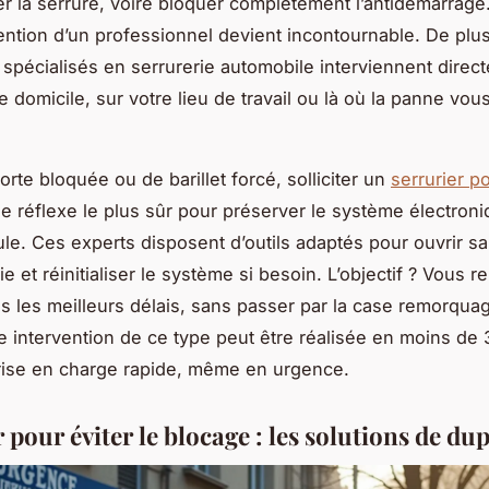
la serrure, voire bloquer complètement l’antidémarrage. 
vention d’un professionnel devient incontournable. De plu
 spécialisés en serrurerie automobile interviennent direc
re domicile, sur votre lieu de travail ou là où la panne vou
rte bloquée ou de barillet forcé, solliciter un
serrurier p
le réflexe le plus sûr pour préserver le système électron
ule. Ces experts disposent d’outils adaptés pour ouvrir s
ie et réinitialiser le système si besoin. L’objectif ? Vous r
ns les meilleurs délais, sans passer par la case remorqua
e intervention de ce type peut être réalisée en moins de 
rise en charge rapide, même en urgence.
 pour éviter le blocage : les solutions de du