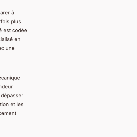
arer à
rfois plus
lé est codée
ialisé en
vec une
mécanique
ondeur
t dépasser
ion et les
acement