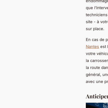
endommager 
que l’inter
techniciens
site - à vot
sur place.
En cas de po
Nantes
est 
votre véhic
la carrosser
la route da
général, un
avec une p
Anticiper