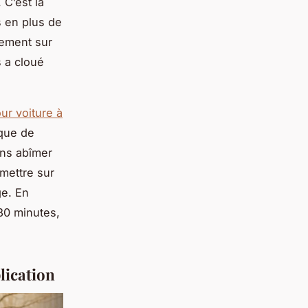
C’est là
s en plus de
tement sur
s a cloué
our voiture à
ique de
ans abîmer
emettre sur
ge. En
30 minutes,
plication