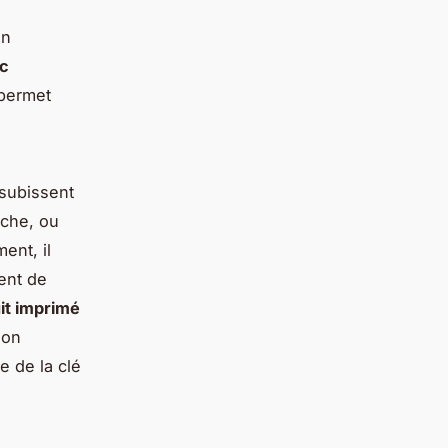
i
un
ec
 permet
 subissent
âche, ou
ent, il
ent de
uit imprimé
non
e de la clé