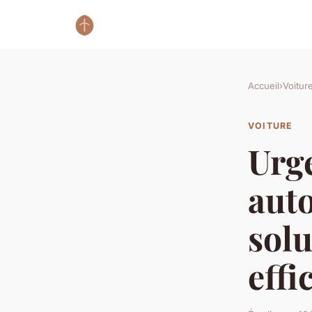
Accueil
›
Voitur
VOITURE
Urg
auto
solu
effi