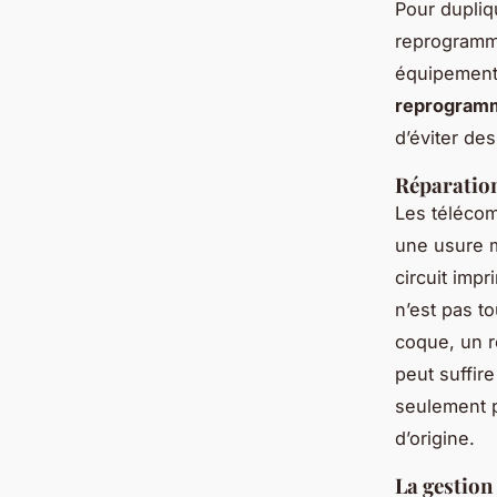
Pour dupliqu
reprogramme
équipement 
reprogram
d’éviter des
Réparation
Les télécom
une usure m
circuit imp
n’est pas t
coque, un 
peut suffir
seulement p
d’origine.
La gestion 