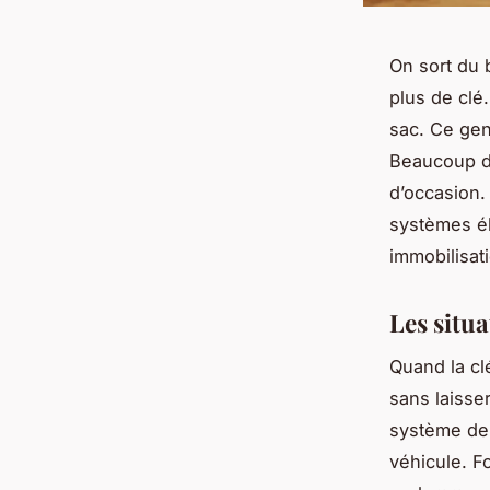
On sort du 
plus de clé.
sac. Ce genr
Beaucoup d’
d’occasion.
systèmes él
immobilisati
Les situ
Quand la cl
sans laisse
système de v
véhicule. F