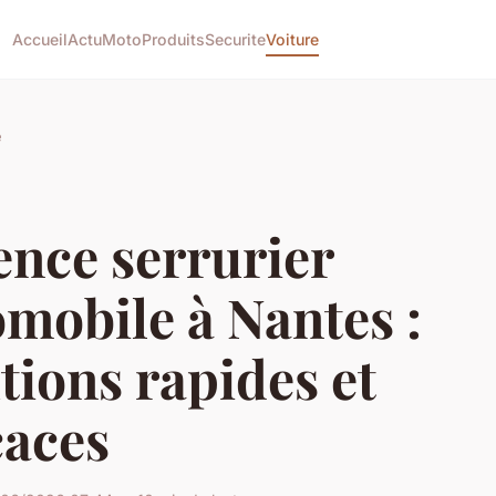
Accueil
Actu
Moto
Produits
Securite
Voiture
e
ence serrurier
mobile à Nantes :
tions rapides et
caces