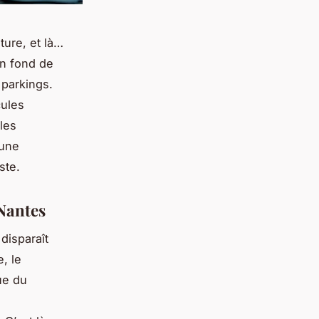
ture, et là…
 un fond de
 parkings.
cules
les
 une
ste.
 Nantes
disparaît
, le
ue du