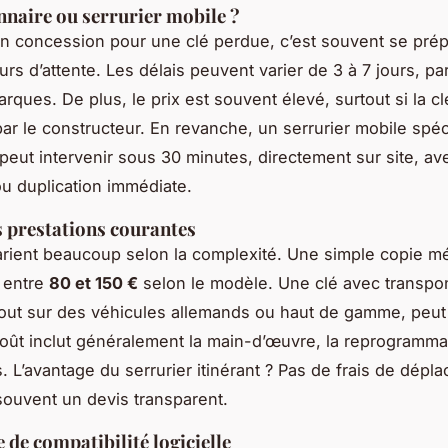
naire ou serrurier mobile ?
n concession pour une clé perdue, c’est souvent se prép
urs d’attente. Les délais peuvent varier de 3 à 7 jours, pa
arques. De plus, le prix est souvent élevé, surtout si la c
par le constructeur. En revanche, un serrurier mobile spéc
peut intervenir sous 30 minutes, directement sur site, a
ou duplication immédiate.
s prestations courantes
varient beaucoup selon la complexité. Une simple copie 
 entre
80 et 150 €
selon le modèle. Une clé avec transp
tout sur des véhicules allemands ou haut de gamme, peu
coût inclut généralement la main-d’œuvre, la reprogrammat
 L’avantage du serrurier itinérant ? Pas de frais de dépl
souvent un devis transparent.
 de compatibilité logicielle